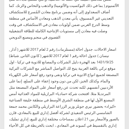
الألمنيوم ( بما في ذلك البوكسيت والألومينا) والذهب والنحاس والزنك. كما
أضاف السعداوي إلى أنه وضمن برنامج معادن المُسرع للاستكشاف
التعديني غير المسبوق، يأتي معدن الذهب ومعادن الأساس في منطقة
وسط الدرع العربي ضمن أولويات معادن في الاستكشاف، في وقت
وصلت فيه معادن إلى مستويات الإنتاجية الكاملة للطاقة التشغيلية
القصوى في منجم ومصنع الدويحي
اسعار الاحالات. جدول احالة (مستلزمات) رقم 2 لعام 2017 للاشهر ( آذار ,
نيسان ) جدول احالة رقم 1 لعام 2017 للاشهر ( كانون الثاني, شباط)
25‏‏/9‏‏/1431 بعد الهجرة دليل الشركات والمصانع للادوية في تركيا - اول
موقع تركي باللغة العربية يتيح لك التواصل المباشر مع الشركات التركية
المصنعة لجميع انواع الادوية في تركيا ونفى وجود رفع أسعار على الكهرباء
والماء، وكذلك الخبز، لكن من دون وجود إعفاء على السلع، إنما على
الأردنيين أنفسهم. لكنه تحدث عن رفع أسعار على المواد المصنعة مثل
المرتديلا مثلا. افتتحت شركة «ساديا» البرازيلية للمواد الغذائية أمس
المصنع الأول لها في منطقة الشرق الأوسط في منطقة خليفة الصناعية
«كيزاد» بحضور نيري جوبلر وزير الزراعة البرازيلي والكابتن محمد جمعة
الشامسي الرئيس التنفيذي لشركة أفضل إداري للبيع بالمعادي، قارن
بالصور والأسعار بين 21 اعلان بمساحات مختلفة إداري للبيع، إداري تمليك،
إداري بالتقسيط في كمبوند في المعادي ، ابحث بالخريطة في كل الأحياء