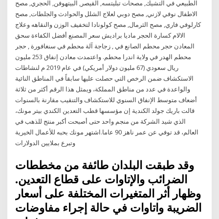
الطبيعي في التشيك, مصحات تبليتسه, القيصر, البيتهوفن, الحجري, مصح
الاطفال نوفي لازني, مصح دوبي لعلاج الشلل والحوادث والجلطات, مصح
كارلوفي فاري, مصح الثرمال, مصح كولونادا لتخفيف الوزن والنقاهه وعلاج
الالام كسارة الحجر ماديا براديش سعر المصنع أفضل الكفاءة سحق
المعادن حجر محطم الصانع في , زجاجة آلة محطم في سنغافورة , حجر
محطم الهدر في ولاية اندرا محطم. واعتمدت معادن إنفاق 253 مليون
ريال سعودي (67 مليون دولار أمريكي) في عام 2019 م لنشاطات
الاستكشاف ضمن الرخص التي حصلت عليها سابقاً في المناطق النائية
والواعدة في عدد من مناطق المملكة، ويمثل هذا الرقم أكثر من ثلاثة
أضعاف متوسط الإنفاق السنوي للاستكشاف والتنقيب مقارنة بالسنوات
قالت باريك جولد الكندية إن مؤسسها قطب التعدين الكندي بيتر مونك،
الذي شيد الشركة من منجم واحد حتى أصبحت أكبر منتج للذهب في
العالم، قد توفي عن عمر ناهز 90 عاما.اشتهر مونك بحبه للأعمال الخيرية
وتبرع بملايين الدولارات
وقد طبقت البلدان طائفة من مخططات
الضرائب والإتاوات على قطاع التعدين.
وظهار أثر المتغيرات المختلفة على أسعار
الضريبة واتاوات في حالة إجراء مفاوضات