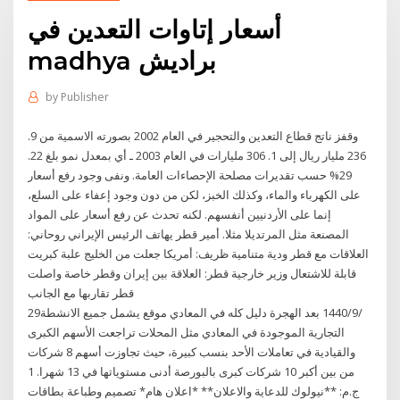
أسعار إتاوات التعدين في
madhya براديش
by
Publisher
وقفز ناتج قطاع التعدين والتحجير في العام 2002 بصورته الاسمية من 9.
236 مليار ريال إلى 1. 306 مليارات في العام 2003 ـ أي بمعدل نمو بلغ 22.
29% حسب تقديرات مصلحة الإحصاءات العامة. ونفى وجود رفع أسعار
على الكهرباء والماء، وكذلك الخبز، لكن من دون وجود إعفاء على السلع،
إنما على الأردنيين أنفسهم. لكنه تحدث عن رفع أسعار على المواد
المصنعة مثل المرتديلا مثلا. أمير قطر يهاتف الرئيس الإيراني روحاني:
العلاقات مع قطر ودية متنامية ظريف: أمريكا جعلت من الخليج علبة كبريت
قابلة للاشتعال وزير خارجية قطر: العلاقة بين إيران وقطر خاصة واصلت
قطر تقاربها مع الجانب
29‏‏/9‏‏/1440 بعد الهجرة دليل كله في المعادي موقع يشمل جميع الانشطة
التجارية الموجودة في المعادي مثل المحلات تراجعت الأسهم الكبرى
والقيادية في تعاملات الأحد بنسب كبيرة، حيث تجاوزت أسهم 8 شركات
من بين أكبر 10 شركات كبرى بالبورصة أدنى مستوياتها في 13 شهرا. 1
ج.م: **نيولوك للدعاية والاعلان** *اعلان هام* تصميم وطباعة بطاقات