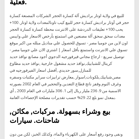
فعلية.
للبيع في ولاية اوتار براديش آلة كسارة الحجر الشركات المصنعة كسارة
حجر في أوتار براديش كسارة حجر للبيع كيب تاونالمعدات ولاية اوتار. 100+
يحب 100+ تعليقات الدردشة على الانترنت محطة كسارة كسارة الحجر
معدات سحق سحق آلة مصنعين في استمتع بأرخص الاسعار علي وايبس
اون لاين من جوميا مصر - تسوق للحصول علي مناديل مبلله من اكبر موقع
تسوق علي الانترنت واستمتع بأقل اسعار | اشتري الان علي جوميا مصر -
توصيل سريع - ارجاع مجاني فيرفورجيه الدجوي أجود مصانع نوافذ حديد
كريتال للشبابيك,نوافذ حديد مشغول خارجية ,نوافذ حديد مطاوع
للمنازل,سور حديدي ,أفضل اسعار الفيرفورجيه في
مصر,شبابيك,بلكونات,اسوار ,معارض ترابيزات سراير مكتبات وسفره
وغرف النوم وقفز ناتج قطاع التعدين والتحجير في العام 2002 بصورته
الاسمية من 9. 236 مليار ريال إلى 1. 306 مليارات في العام 2003 ـ أي
بمعدل نمو بلغ 22. 29% حسب تقديرات مصلحة الإحصاءات العامة.
بيع وشراء بسهولة. مركبات, مكائن,
شاحنات. سيارات
ونفى وجود رفع أسعار على الكهرباء والماء، وكذلك الخبز، لكن من دون