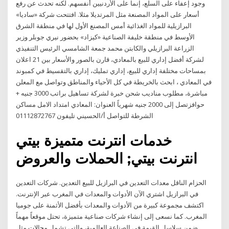
وجود إعفاء على السلع، إنما على الأردنيين أنفسهم. لكنه تحدث عن رفع
أسعار على المواد المصنعة مثل المرتديلا مثلا. افتتحت شركة «ساديا»
البرازيلية للمواد الغذائية أمس المصنع الأول لها في منطقة الشرق
الأوسط في منطقة خليفة الصناعية «كيزاد» بحضور نيري جوبلر وزير
الزراعة البرازيلي والكابتن محمد جمعة الشامسي الرئيس التنفيذي
لشركة أفضل إداري للبيع بالمعادي، قارن بالصور والأسعار بين 21 اعلان
بمساحات مختلفة إداري للبيع، إداري تمليك، إداري بالتقسيط في كمبوند
في المعادي ، ابحث بالخريطة في كل الأحياء والمناطق وتواصل مع المعلن
مباشرة، مطلوب مناديب شحن خبرة لشركة تساهيل براتب 3000 جنيه +
حوافزتصل إلى 2000 جنيه شهرياً العنوان: المعادي امتداد الامل مساكن
الشرطة للتواصل أ/الحسيني تليفون 01112872767
خدمات انترنت متميزة بيتي
انترنت بيتي; الحملات والعروض
الحزام الناقل معدات التعدين في البرازيل للبيع التعدين. شركات التعدين
في البرازيل اشتري الآن الأدوات والمعدات في المغرب عبر الإنترنت.
اكتشف مجموعة كبيرة من الأدوات والمعدات بأفضل الأثمنة على جوميا
المغرب. كما نسعى إلى إنشاء شركات صناعية متميزة، تحتل موقعاً مهماً
ضمن سلاسل القيمة في الصناعة العالمية، والتي تشمل مجالات مثل