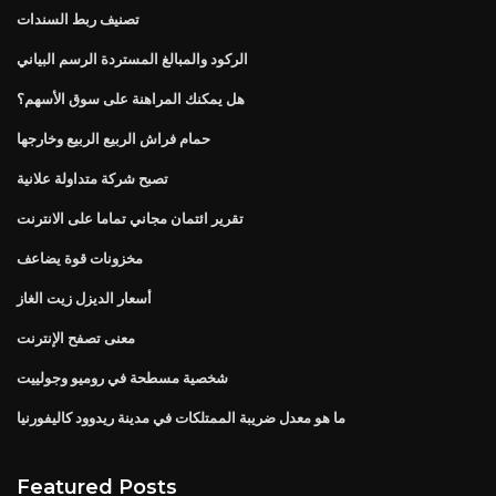
تصنيف ربط السندات
الركود والمبالغ المستردة الرسم البياني
هل يمكنك المراهنة على سوق الأسهم؟
حمام فراش الربيع الربيع وخارجها
تصبح شركة متداولة علانية
تقرير ائتمان مجاني تماما على الانترنت
مخزونات قوة يضاعف
أسعار الديزل زيت الغاز
معنى تصفح الإنترنت
شخصية مسطحة في روميو وجولييت
ما هو معدل ضريبة الممتلكات في مدينة ريدوود كاليفورنيا
Featured Posts