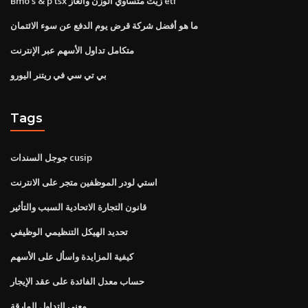
Bmo s & p tsx زيت متساوي الوزن والغاز etf
ما هو أفضل شركة قرض يوم الدفع عن سوء الائتمان
متكامل تداول الأسهم عبر الإنترنت
بي تي سي في ريتنر اليورو
Tags
جوجل السندات cusip
استي لودر الموظفين متجر على الانترنت
قانون التجارة الاتحادية السبب والتأثير
تحديد الهيكل التنظيمي الوظيفي
كيفية المزايدة واسأل على الأسهم
حساب معدل الفائدة على عقد الإيجار
معنى التداول المارقة