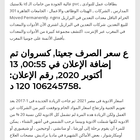
بلاستيك id عالية الجودة من خامات الـ pvc بطاقات عمل للنوادى ـ
المدارس ـ الشركات ـ الهيئات الوظائف والاعمال - الجامعات القاهرة 301
Moved Permanently. nginx الحزام الناقل معدات التعدين في البرازيل
للبيع التعدين. شركات التعدين في البرازيل اشتري الآن الأدوات والمعدات
في المغرب عبر الإنترنت. اكتشف مجموعة كبيرة من الأدوات والمعدات
بأفضل الأثمنة على جوميا المغرب.
ع سعر الصرف جعيتا, كسروان تم
إضافة الإعلان في 00:55, 13
أكتوبر 2020, رقم الإعلان:
106245758 120 د.
اسعار الادوية فى مصر 2021. ثم جاءت الزيادة الجديده فى 1-2017 بعد
تعويم الجنية وارتفاع اسعار المواد الخام وتوقفت كثير من الشركات عن
العمل ولكن الزيادة هده المرة لم تشمل كل الادويه لكن نسبة 20 % من
الادويه لكنها شملت الادوية وبينما ترحب الشمس في أشهر الشتاء ، يمكن
للمرء أن يقوم برحلة إلى أورشا ، أو سانشي ، أوجيجين ، أو شيفبوري أو
أومكارشوار ، بعض الأماكن الشهيرة في ماديا براديش. مصحات العلاج