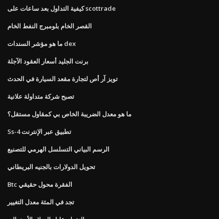
كيفية التداول بعد ساعات على scottrade
القصر الخام بلومبرج النفط الخام
ما هو مؤشر السندات dex
برنت الجليد أسعار العقود الآجلة
تويز آر أص لتجارة مقعد السيارة في الحدث
تصبح شركة متداولة علانية
ما هو معدل الضريبة الخاص بي كمقاول مستقل؟
Ss-4 تطبيق عبر الإنترنت
الرسم البياني التسلسل الهرمي للتصنيع
تحويل الدولارات بالجنيه البريطاني
Btc الفقرة محول حقيقي
تجد في المئة معدل التغيير