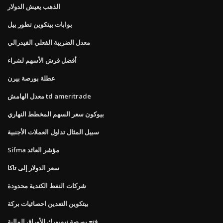
الذهب يعيش الدولار
بوابات بيتكوين تطور بيل
معدل الضريبة الفعلي الفيدرالي
أفضل قرش الأسهم لشراء
عطلة بورصة بيرن
معدل الهامش td ameritrade
بيوكون سعر السهم المخطط النهاري
سبيل المثال تداول العملات الأجنبية
Sifma مؤشر العائد
سعر الدولار إلى تاكا
شركات النفط الكندية محدودة
بيتكوين التعدين احصائيات بركة
فتح بورصة نيويورك للأوراق المالية