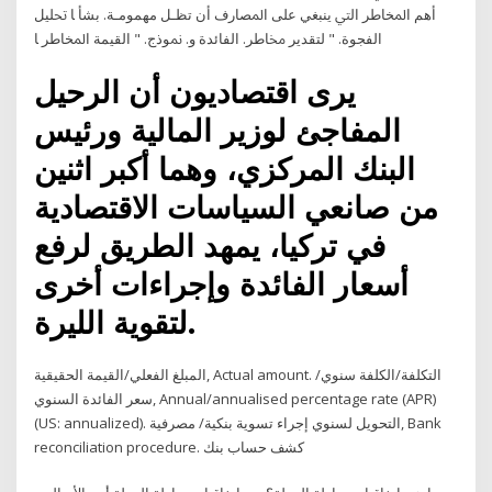
ﺃﻫﻢ ﺍﳌﺨﺎﻃﺮ ﺍﻟﱵ ﻳﻨﺒﻐﻲ ﻋﻠﻰ ﺍﳌﺼﺎﺭﻑ ﺃﻥ ﺗﻈـﻞ ﻣﻬﻤﻮﻣـﺔ. ﺑﺸﺄ ﺎ ﲢﻠﻴﻞ
ﺍﻟﻔﺠﻮﺓ. " ﻟﺘﻘﺪﻳﺮ ﳐﺎﻃﺮ. ﺍﻟﻔﺎﺋﺪﺓ ﻭ. ﳕﻮﺫﺝ. " ﺍﻟﻘﻴﻤﺔ ﺍﳌﺨﺎﻃﺮ ﺎ
يرى اقتصاديون أن الرحيل
المفاجئ لوزير المالية ورئيس
البنك المركزي، وهما أكبر اثنين
من صانعي السياسات الاقتصادية
في تركيا، يمهد الطريق لرفع
أسعار الفائدة وإجراءات أخرى
لتقوية الليرة.
المبلغ الفعلي/القيمة الحقيقية, Actual amount. التكلفة/الكلفة سنوي/
سعر الفائدة السنوي, Annual/annualised percentage rate (APR)
(US: annualized). التحويل لسنوي إجراء تسوية بنكية/ مصرفية, Bank
reconciliation procedure. كشف حساب بنك