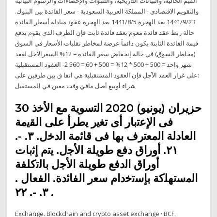
القيم الحالية، والبيانات التاريخية، والتنبؤات والإحصاءات والرسوم البيانية
والتقويم الاقتصادي - المملكة العربية السعودية - سعر الفائدة بين البنوك.
23‏‏/9‏‏/1441 بعد الهجرة 5‏‏/8‏‏/1441 بعد الهجرة عقود مبادلة أسعار الفائدة
حالة ربط عقد فائدة معوم بعقد فائدة ثابت فإن الطرف الذي يقوم بدفع
قيمة الفائدة الثابتة يكون دائماً عرضة لمخاطر تقلبات الأسعار في السوق
(مخاطر السوق) في حالة إنخفاض سعر الفائدة = 12% السعرالآجل لعقد
شهر واحد = 500 + 500 * 12% = 500 + 60 = 560 2- العقود المستقبلية
:على غرار العقد الآجل فإن العقود المستقبلية هي اتفا ق بين طرفين على
شراء أوبيع أصل مافي وقت معين في المستقبل
30 حزيران (يونيو) 2020 اﻟﺗﺳوﻳﺔ ﻣﻊ اﻷﺧذ
ﻓﻰ اﻹﻋﺗﺑﺎر أى ﺗﻐﻳر ﻳطرأ ﻋﻠﻰ اﻟﻘﻳﻣﺔ
اﻟﻌﺎدﻟﺔ اﻟﻣﻌﺗرف ﺑﻬﺎ ﻓﻰ ﻗﺎﺋﻣﺔ اﻟدﺧﻝ. ٣. -.
٢١. أوراق دﻓﻊ طوﻳﻠﺔ اﻷﺟﻝ. ﻳﺗم إﺛﺑﺎت
أوراق اﻟدﻓﻊ طوﻳﻠﺔ اﻷﺟﻝ ﺑﺎﻟﺗﻛﻠﻔﺔ
اﻟﻣﺳﺗﻬﻠﻛﺔ ﺑﺈﺳﺗﺧدام ﺳﻌر اﻟﻔﺎﺋدة. اﻟﻔﻌﺎﻝ .
٣. -. ٢٢ .
Exchange. Blockchain and crypto asset exchange · BCF.