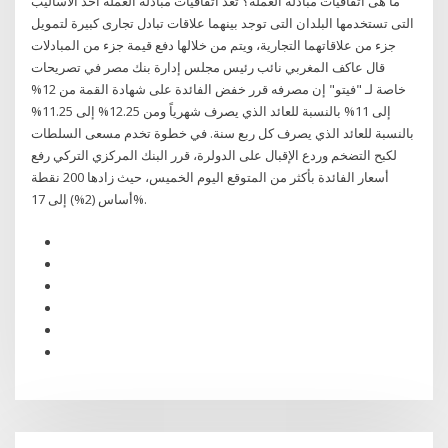
ما هى اتفاقيات مبادلة العملة؟ تعد اتفاقيات مبادلة العملة أحد الأساليب
التى تستخدمها البلدان التى توجد بينهما علاقات تبادل تجارى كبيرة لتمويل
جزء من علاقاتهما التجارية، ويتم من خلالها دفع قيمة جزء من المبادلات
قال عاكف المغربي نائب رئيس مجلس إدارة بنك مصر في تصريحات
خاصة لـ "فيتو" إن مصرفه قرر خفض الفائدة على شهادة القمة من 12%
إلى 11% بالنسبة للعائد الذي يصرف شهرياً ومن 12.25% إلى 11.25%
بالنسبة للعائد الذي يصرف كل ربع سنة. في خطوة تخدم مسعى السلطات
لكبح التضخم وردع الإقبال على الدولرة، قرر البنك المركزي التركي رفع
أسعار الفائدة بأكثر من المتوقع اليوم الخميس، حيث زادها 200 نقطة
أساس (2%) إلى 17%.