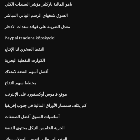
ياهو المالية باركليز مؤشر السندات الكلي
السوق شنغهاي الرسم البياني المباشر
معدل الضريبة على فوائد سندات الادخار
Paypal tradera köpskydd
النفط الصخري لنا الإنتاج
الكوارث النفطية البحرية
أفضل أسهم الفضة لامتلاك
مخطط سهم التفاح
موقع قاموس أوكسفورد على الإنترنت
كم يكلف سمسار الأوراق المالية في جنوب إفريقيا
أساسيات السوق أفضل الصفقات
الحرية الخامس النيكل محتوى الفضة
الجنيه البريطاني لتحويل العملات دولار