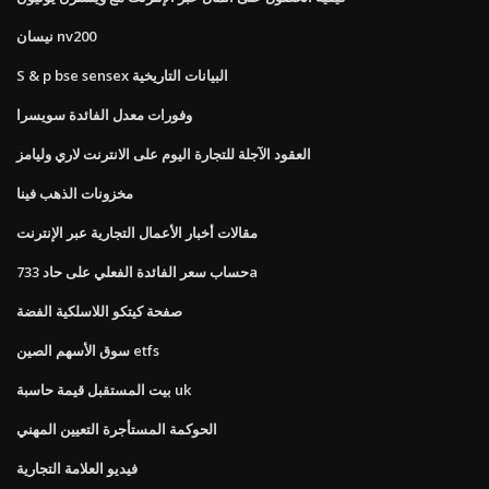
نيسان nv200
S & p bse sensex البيانات التاريخية
وفورات معدل الفائدة سويسرا
العقود الآجلة للتجارة اليوم على الانترنت لاري وليامز
مخزونات الذهب فينا
مقالات أخبار الأعمال التجارية عبر الإنترنت
حساب سعر الفائدة الفعلي على حاد 733a
صفحة كيتكو اللاسلكية الفضة
سوق الأسهم الصين etfs
بيت المستقبل قيمة حاسبة uk
الحوكمة المستأجرة التعيين المهني
فيديو العلامة التجارية