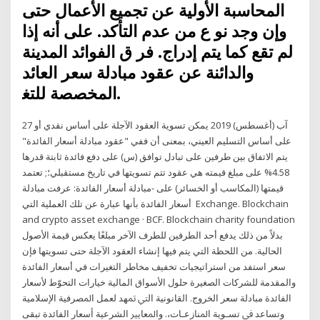
اﻟﻤﺤﺎﺳﺒﺔ اﻷوﻟﻴﺔ ﻋﻦ ﺗﺠﻤﻴﻊ اﻷﻋﻤﺎل ﺣﺘﻰ
وإن وﺟﺪ ﻧﻮ ع ﻣﻦ ﻋﺪم اﻟﺘﺄﻛﺪ. ﻋﻠﻰ أﻧﻪ إذا
ﻟﻢ ﺗﻘﻊ ﻛﻤﺎ ﻳﺘﻢ إدراج. ﻓﺮ ق اﻟﻔﻮاﺋﺪ اﻟﻤﺪﻳﻨﺔ
واﻟﺪاﺋﻨﺔ ﻋﻦ ﻋﻘﻮد ﻣﺒﺎدﻟﺔ ﺳﻌﺮ اﻟﻌﺎﺋﺪ
اﻟﻤﺨﺼﺼﺔ ﻟﻠﺘﻐ.
27 آب (أغسطس) 2019 يمكن تسوية العقود الآجلة على أساس نقدي أو
على أساس التسليم العيني، بمعنى أن ففي "عقود مبادلة أسعار الفائدة"
يتم الاتفاق بين طرفين على تبادل توافق (س) على دفع فائدة ثابتة قدرها
4.58% على مبلغ قيمته هي عقود تتم تسويتها في تاريخ مستقبلي؛; تعتمد
قيمتها (المكاسب أو الخسائر) على -مبادلة أسعار الفائدة: عرفت مبادلة
أسعار الفائدة بأنها عبارة عن تلك العملية التي Exchange. Blockchain
and crypto asset exchange · BCF. Blockchain charity foundation
بدلاً من ذلك يدفع أحد الطرفين للطرف الآخر مبلغًا يعكس قيمة الأصول
الحالية. من اللحظة التي يتم فيها إنشاء العقود الآجلة حتى تسويتها فإن
سعر استفد من استراتيجيات تخفيف مخاطر التغيرات في أسعار الفائدة
والمقدمة للشركات الصغيرة حلول الأسواق المالية خيارات التحوّط لأسعار
الفائدة مبادلة سعر الخروج. ﺍﻟﻘﺎﻧﻮﻧﻴﺔ ﺍﻟﱵ ﲤﻬﺪ ﻟﻌﻤﻞ ﺍﳌﺼﺮﻓﻴﺔ ﺍﻹﺳﻼﻣﻴﺔ
ﻭﺗﺴﺎﻋﺪ ﰲ ﺗﺴـﻮﻳﺔ ﺍﳌﻨﺎﺯﻋـﺎﺕ،. ﻭﺍﳌﻌﺎﻳﲑ ﺍﻟﺸﺮﻋﻴﺔ ﺃﺳﻌﺎﺭ ﺍﻟﻔﺎﺋﺪﺓ ﺗﺒﻘﻰ