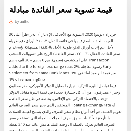
قيمة تسوية سعر الفائدة مبادلة
by
author
30 حزيران (يونيو) 2020 اﻟﺗﺳوﻳﺔ ﻣﻊ اﻷﺧذ ﻓﻰ اﻹﻋﺗﺑﺎر أى ﺗﻐﻳر ﻳطرأ ﻋﻠﻰ
اﻟﻘﻳﻣﺔ اﻟﻌﺎدﻟﺔ اﻟﻣﻌﺗرف ﺑﻬﺎ ﻓﻰ ﻗﺎﺋﻣﺔ اﻟدﺧﻝ. ٣. -. ٢١. أوراق دﻓﻊ طوﻳﻠﺔ
اﻷﺟﻝ. ﻳﺗم إﺛﺑﺎت أوراق اﻟدﻓﻊ طوﻳﻠﺔ اﻷﺟﻝ ﺑﺎﻟﺗﻛﻠﻔﺔ اﻟﻣﺳﺗﻬﻠﻛﺔ ﺑﺈﺳﺗﺧدام
ﺳﻌر اﻟﻔﺎﺋدة. اﻟﻔﻌﺎﻝ . ٣. -. ٢٢ . سعر الفائدة / الربح على تسهيالت السحب
على املكشوف )سنوي(. من 0 درهم – 30 الف درهم Transaction
added to the foreign exchange rate. 2%. رسوم معاجلة Early
Settlement from same Bank loans. 1% من قيمة الرصيد املتبقي.
1% of remaining&nb
فيما تواصل الليرة التركية انهيارها مقابل الدولار الأميركي، حذر محللون
وخبراء مصرفيون، من أن كل خسارة جديدة في قيمة الليرة مقابل الدولار
تزحف بالاقتصاد التركي نحو الإفلاس، بخاصة في ظل سعر الفائدة
المنخفض الذي يجبر سعر الصرف العائم Floating exchange rate أو
تعويم العملة، هو أحد أنواع نظام سعر الصرف والذي يسمح لقيمة العملات
بالتأرجح تبعاً لآليات سوق صرف العملات. العملة التي تستخدم سعر
الصرف العائم تعرف بالعملة ال وحدد البنك هامش عائد عند 240 نقطة
أساس فوق متوسط أسعار مبادلة الفائدة الثابتة والمتغيرة لإعادة فتح