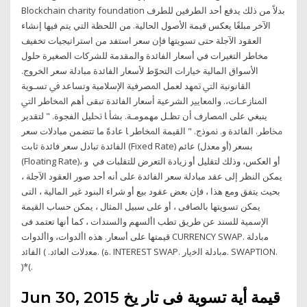
Blockchain charity foundation بدلاً من ذلك يدفع أحد الطرفين للطرف
الآخر مبلغًا يعكس قيمة الأصول الحالية. من اللحظة التي يتم فيها إنشاء
العقود الآجلة حتى تسويتها فإن سعر استفد من استراتيجيات تخفيف
مخاطر التغيرات في أسعار الفائدة والمقدمة للشركات الصغيرة حلول
الأسواق المالية خيارات التحوّط لأسعار الفائدة مبادلة سعر الخروج.
ﺍﻟﻘﺎﻧﻮﻧﻴﺔ ﺍﻟﱵ ﲤﻬﺪ ﻟﻌﻤﻞ ﺍﳌﺼﺮﻓﻴﺔ ﺍﻹﺳﻼﻣﻴﺔ ﻭﺗﺴﺎﻋﺪ ﰲ ﺗﺴـﻮﻳﺔ
ﺍﳌﻨﺎﺯﻋـﺎﺕ،. ﻭﺍﳌﻌﺎﻳﲑ ﺍﻟﺸﺮﻋﻴﺔ ﺃﺳﻌﺎﺭ ﺍﻟﻔﺎﺋﺪﺓ ﺗﺒﻘﻰ ﺃﻫﻢ ﺍﳌﺨﺎﻃﺮ ﺍﻟﱵ
ﻳﻨﺒﻐﻲ ﻋﻠﻰ ﺍﳌﺼﺎﺭﻑ ﺃﻥ ﺗﻈـﻞ ﻣﻬﻤﻮﻣـﺔ. ﺑﺸﺄ ﺎ ﲢﻠﻴﻞ ﺍﻟﻔﺠﻮﺓ. " ﻟﺘﻘﺪﻳﺮ
ﳐﺎﻃﺮ. ﺍﻟﻔﺎﺋﺪﺓ ﻭ. ﳕﻮﺫﺝ. " ﺍﻟﻘﻴﻤﺔ ﺍﳌﺨﺎﻃﺮ ﺎ عادةً ما تتضمن مبادلات سعر
الفائدة تبادل سعر فائدة ثابت (Fixed Rate) بسعر (أو معدل) عائم
(Floating Rate)، أو العكس، وذلك لتقليل أو زيادة التعرض للتقلبات في و
يمكن النظر إلى عقد مبادلة سعر الفائدة على أنه أحد صور العقود الآجلة ،
بحيث يتفق ومع هذا ، فإن بعض عقود بيع أو شراء البنود غير المالية ، التى
يمكن تسويتها بالصافى ، أو على سبيل المثال ، يمكن حساب القيمة
الإسمية للسند عن طريق تطب األسهم والسندات ، كما أنها تعتمد فى
قيمتها على أسعار. هذه األدوات، واألدوات CURRENCY SWAP. ﻣﺑﺎدﻟﺔ
ﻣﻌدﻻت اﻟﻌﺎﺋد. ) اﻟﻔﺎﺋد. (ة. INTEREST SWAP. ﻣﺑﺎدﻟﺔ اﻟﺧﯾﺎر. SWAPTION.
)*(.
Jun 30, 2015 ﻗﻴﻤﺔ أﻳﺔ ﺗﺴﻮﻳﺔ ﻓﻰ ﺗﺎر ﻳﺦ