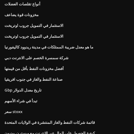
أنواع تقلصات العضلات
مخزونات قوة يضاعف
الاستثمار في التمويل جروب اوتريخت
الاستثمار في التمويل جروب اوتريخت
ما هو معدل ضريبة الممتلكات في مدينة ريدوود كاليفورنيا
شركة سمسرة الخصم على الانترنت دبي
أفضل مخزونات النفط بأقل من قيمتها
صناعة النفط والغاز في جنوب افريقيا
Gbp تاريخ معدل الدولار
تبدأ في شراء الأسهم
سعر stoxx
قائمة شركات النفط والغاز المنتشرة في الولايات المتحدة
كيفية الحصول على المال عبر الإنترنت مع ويسترن يونيون